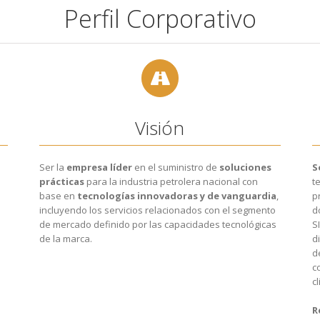
Perfil Corporativo
Visión
Ser la
empresa líder
en el suministro de
soluciones
S
prácticas
para la industria petrolera nacional con
t
base en
tecnologías innovadoras y de vanguardia
,
p
incluyendo los servicios relacionados con el segmento
d
de mercado definido por las capacidades tecnológicas
S
de la marca.
d
d
c
cl
R