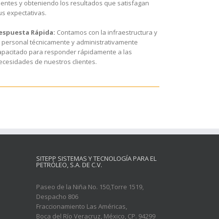
lientes y obteniendo los resultados que satisfagan
us expectativas.
espuesta Rápida:
Contamos con la infraestructura y
l personal técnicamente y administrativamente
apacitado para responder rápidamente a las
ecesidades de nuestros clientes.
SITEPP SISTEMAS Y TECNOLOGÍA PARA EL
PETRÓLEO, S.A. DE C.V.
Paseo de la Niña No. 150,Torre 1519,
Despacho 806
Fraccionamiento Las Américas,
Boca del Río Veracruz, México, CP. 94299