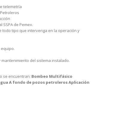
de telemetría
 Petroleros
ucción
al SSPA de Pemex.
e todo tipo que intervenga en la operación y
l equipo.
y mantenimiento del sistema instalado.
eo se encuentran:
Bombeo Multifásico
Agua
A fondo de pozos petroleros
Aplicación