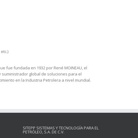
etc.)
que fue fundada en 1932 por René MOINEAU, el
 suministrador global de soluciones para el
imiento en la Industria Petrolera a nivel mundial.
SITEPP SISTEMAS Y TECNOLOGÍA PARA EL
PETRÓLEO, S.A. DE C.V.